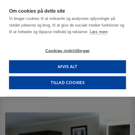
Har du brug for hjælp? Ring til os på
70603603
Om cookies på dette site
Vi bruger cookies til at indsamle og analysere oplysninger på
stedet ydeevne og brug, til at give de sociale medier funktioner og
til at forbedre og tilpasse indhold og reklamer.
Læs mere
Cookies-indstillinger
AFVIS ALT
United States
Cape Cod - MA
Santuit Inn 3***
TILLAD COOKIES
Santuit Inn
6 Falmouth Road 02649
ID 65073