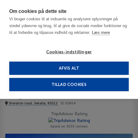
Har du brug for hjælp? Ring til os på
70603603
Om cookies på dette site
Vi bruger cookies til at indsamle og analysere oplysninger på
stedet ydeevne og brug, til at give de sociale medier funktioner og
til at forbedre og tilpasse indhold og reklamer.
Læs mere
Cookies-indstillinger
AFVIS ALT
Egypt
Hurghada
Hurghada
Seagull Beach Resort 4****
TILLAD COOKIES
Seagull Beach Resort
Sheraton road, Sekalla, 85512
ID 65864
TripAdvisor Rating
based on 4536 reviews