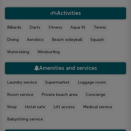
Activities
Billiards
Darts
Fitness
Aqua fit
Tennis
Diving
Aerobics
Beach volleyball
Squash
Waterskiing
Windsurfing
Amenities and services
Laundry service
Supermarket
Luggage room
Room service
Private beach area
Concierge
Shop
Hotel safe
Lift access
Medical service
Babysitting service