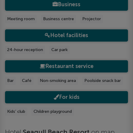
Business
Meeting room
Business centre
Projector
Hotel facilities
24-hour reception
Car park
Restaurant service
Bar
Café
Non-smoking area
Poolside snack bar
For kids
Kids’ club
Children playground
Hotel
Seagull Beach Resort
on map