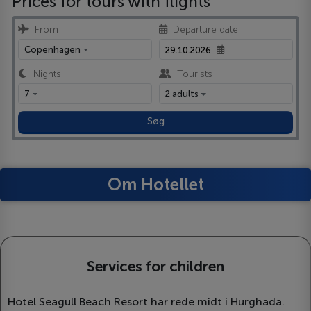
Prices for tours with flights
From
Departure date
Copenhagen
Nights
Tourists
7
2 adults
Søg
Om Hotellet
Services for children
Hotel Seagull Beach Resort har rede midt i Hurghada.