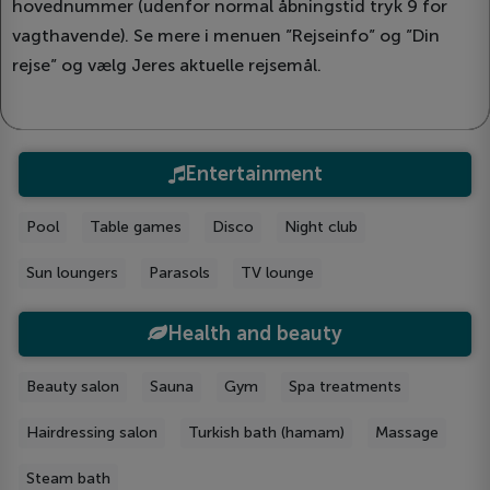
hovednummer (udenfor normal åbningstid tryk 9 for
vagthavende). Se mere i menuen ”Rejseinfo” og ”Din
rejse” og vælg Jeres aktuelle rejsemål.
Entertainment
Рool
Table games
Disco
Night club
Sun loungers
Parasols
TV lounge
Health and beauty
Beauty salon
Sauna
Gym
Spa treatments
Hairdressing salon
Turkish bath (hamam)
Massage
Steam bath