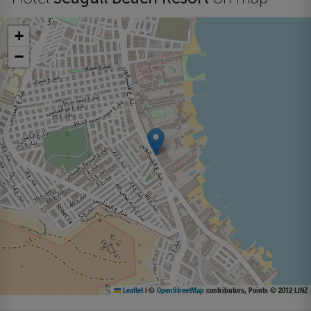
+
−
Leaflet
|
©
OpenStreetMap
contributors, Points © 2012 LINZ