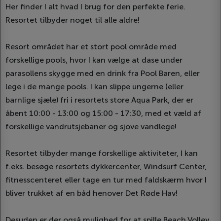
Her finder I alt hvad I brug for den perfekte ferie.
Resortet tilbyder noget til alle aldre!
Resort området har et stort pool område med
forskellige pools, hvor I kan vælge at dase under
parasollens skygge med en drink fra Pool Baren, eller
lege i de mange pools. I kan slippe ungerne (eller
barnlige sjæle) fri i resortets store Aqua Park, der er
åbent 10:00 - 13:00 og 15:00 - 17:30, med et væld af
forskellige vandrutsjebaner og sjove vandlege!
Resortet tilbyder mange forskellige aktiviteter, I kan
f.eks. besøge resortets dykkercenter, Windsurf Center,
fitnesscenteret eller tage en tur med faldskærm hvor I
bliver trukket af en båd henover Det Røde Hav!
Desuden er der også mulighed for at spille Beach Volley,