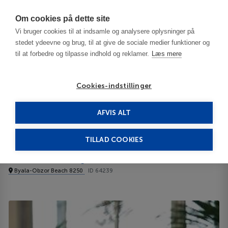
Har du brug for hjælp? Ring til os på
70603603
Om cookies på dette site
Vi bruger cookies til at indsamle og analysere oplysninger på
stedet ydeevne og brug, til at give de sociale medier funktioner og
til at forbedre og tilpasse indhold og reklamer.
Læs mere
Cookies-indstillinger
AFVIS ALT
Bulgaria
Varna / Black Sea Resorts
Sol Luna Bay All Inclusive 4****
TILLAD COOKIES
Sol Luna Bay All Inclusive
Byala-Obzor Beach 8250
ID 64239