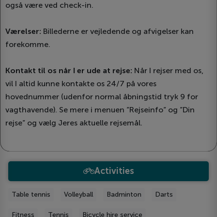
også være ved check-in.
Værelser:
Billederne er vejledende og afvigelser kan
forekomme.
Kontakt til os når I er ude at rejse:
Når I rejser med os,
vil I altid kunne kontakte os 24/7 på vores
hovednummer (udenfor normal åbningstid tryk 9 for
vagthavende). Se mere i menuen ”Rejseinfo” og ”Din
rejse” og vælg Jeres aktuelle rejsemål.
Activities
Table tennis
Volleyball
Badminton
Darts
Fitness
Tennis
Bicycle hire service