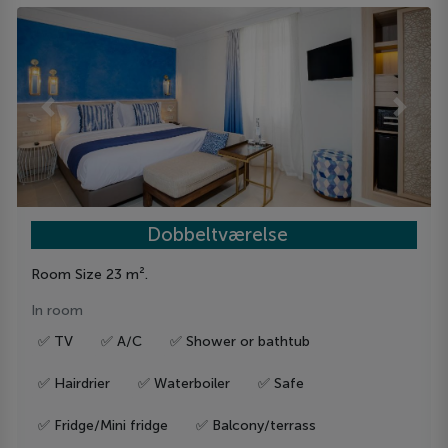
Previous
Next
Dobbeltværelse
Room Size 23 m².
In room
✅ TV
✅ A/C
✅ Shower or bathtub
✅ Hairdrier
✅ Waterboiler
✅ Safe
✅ Fridge/Mini fridge
✅ Balcony/terrass