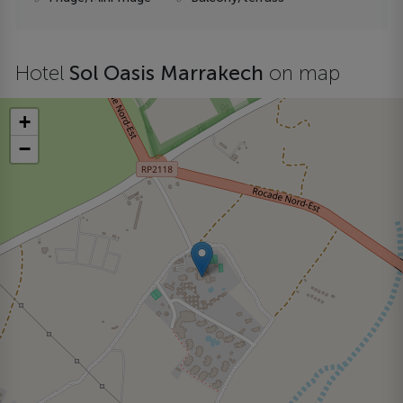
Hotel
Sol Oasis Marrakech
on map
+
−