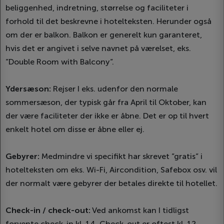
beliggenhed, indretning, størrelse og faciliteter i
forhold til det beskrevne i hotelteksten. Herunder også
om der er balkon. Balkon er generelt kun garanteret,
hvis det er angivet i selve navnet på værelset, eks.
”Double Room with Balcony”.
Ydersæson:
Rejser I eks. udenfor den normale
sommersæson, der typisk går fra April til Oktober, kan
der være faciliteter der ikke er åbne. Det er op til hvert
enkelt hotel om disse er åbne eller ej.
Gebyrer:
Medmindre vi specifikt har skrevet ”gratis” i
hotelteksten om eks. Wi-Fi, Aircondition, Safebox osv. vil
der normalt være gebyrer der betales direkte til hotellet.
Check-in / check-out:
Ved ankomst kan I tidligst
forvente check-in kl. 14. Check-out er oftest kl. 12,