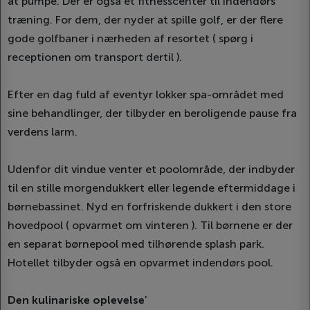
at pumpe. Der er også et fitnesscenter til indendørs
træning. For dem, der nyder at spille golf, er der flere
gode golfbaner i nærheden af ​​resortet ( spørg i
receptionen om transport dertil ).
Efter en dag fuld af eventyr lokker spa-området med
sine behandlinger, der tilbyder en beroligende pause fra
verdens larm.
Udenfor dit vindue venter et poolområde, der indbyder
til en stille morgendukkert eller legende eftermiddage i
børnebassinet. Nyd en forfriskende dukkert i den store
hovedpool ( opvarmet om vinteren ). Til børnene er der
en separat børnepool med tilhørende splash park.
Hotellet tilbyder også en opvarmet indendørs pool.
Den kulinariske oplevelse
'