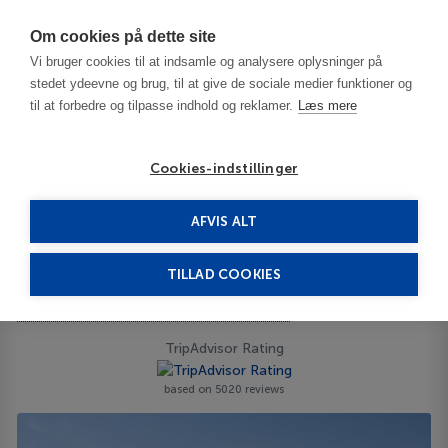
Har du brug for hjælp? Ring til os på
70603603
Om cookies på dette site
Vi bruger cookies til at indsamle og analysere oplysninger på
stedet ydeevne og brug, til at give de sociale medier funktioner og
til at forbedre og tilpasse indhold og reklamer.
Læs mere
Cookies-indstillinger
AFVIS ALT
Morocco
Marrakech
Sol Oasis Marrakech 4****
TILLAD COOKIES
Sol Oasis Marrakech
Ouled Benrahmoun, Ouahat Sidi Brahim, 40000
ID 65903
TripAdvisor Rating
based on 5020 reviews