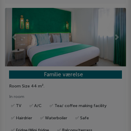
Previous
Next
Familie værelse
Room Size 44 m².
In room
✅ TV
✅ A/C
✅ Tea/ coffee making facility
✅ Hairdrier
✅ Waterboiler
✅ Safe
✅ Fridge/Mini fridge
✅ Balcony/terrass