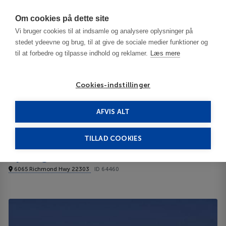
Har du brug for hjælp? Ring til os på
70603603
Om cookies på dette site
Vi bruger cookies til at indsamle og analysere oplysninger på
stedet ydeevne og brug, til at give de sociale medier funktioner og
til at forbedre og tilpasse indhold og reklamer.
Læs mere
Cookies-indstillinger
AFVIS ALT
United States
Washington D.C. - DC
SpringHill Suites Alexandria 3***
TILLAD COOKIES
SpringHill Suites Alexandria
6065 Richmond Hwy 22303
ID 64460