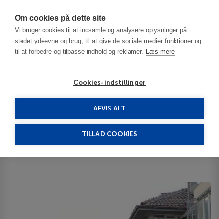
Har du brug for hjælp? Ring til os på
70603603
Om cookies på dette site
Vi bruger cookies til at indsamle og analysere oplysninger på
stedet ydeevne og brug, til at give de sociale medier funktioner og
til at forbedre og tilpasse indhold og reklamer.
Læs mere
Cookies-indstillinger
AFVIS ALT
Bulgaria
Sofia
Stefani Apartment 3***
TILLAD COOKIES
Stefani Apartment
Tsar Asen 35
ID 64180