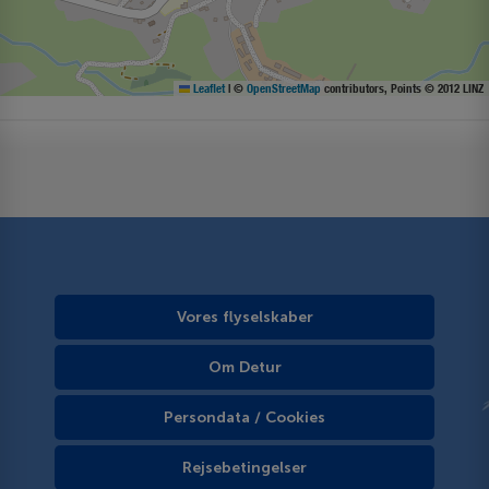
Leaflet
|
©
OpenStreetMap
contributors, Points © 2012 LINZ
Vores flyselskaber
Om Detur
Persondata / Cookies
Rejsebetingelser