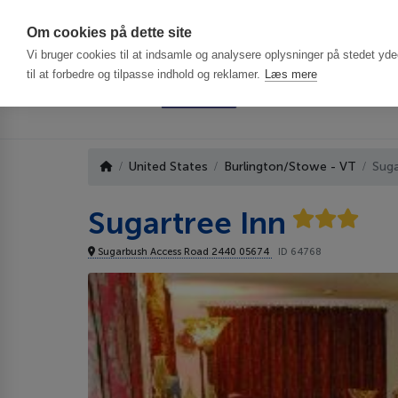
Har du brug f
Om cookies på dette site
Vi bruger cookies til at indsamle og analysere oplysninger på stedet ydee
til at forbedre og tilpasse indhold og reklamer.
Læs mere
United States
Burlington/Stowe - VT
Suga
Sugartree Inn
Sugarbush Access Road 2440 05674
ID 64768