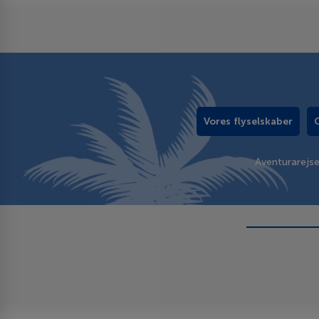
Vores flyselskaber
Aventurarejs