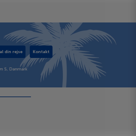
al din rejse
Kontakt
vn S, Danmark