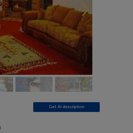
Get AI description
p