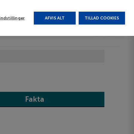
rug vores chat
ndstillinger
AFVIS ALT
TILLAD COOKIES
Toggle submenu
Last minute
EN
Fakta