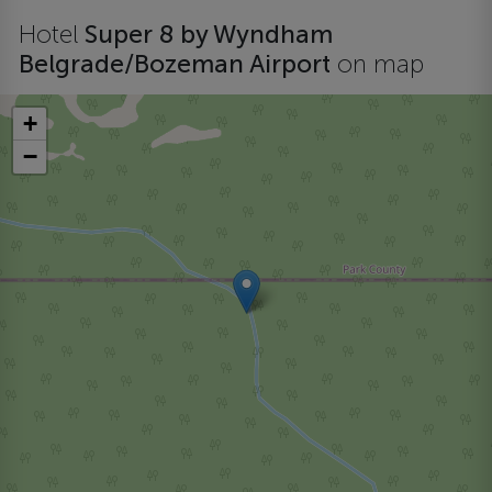
Hotel
Super 8 by Wyndham
Belgrade/Bozeman Airport
on map
+
−