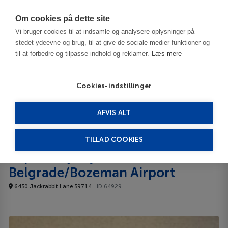
Har du brug for hjælp? Ring til os på
70603603
Om cookies på dette site
Vi bruger cookies til at indsamle og analysere oplysninger på
stedet ydeevne og brug, til at give de sociale medier funktioner og
til at forbedre og tilpasse indhold og reklamer.
Læs mere
Cookies-indstillinger
AFVIS ALT
United States
Bozeman - MT
Super 8 by Wyndham Belgrade/Bozeman Airport 3***
TILLAD COOKIES
Super 8 by Wyndham
Belgrade/Bozeman Airport
6450 Jackrabbit Lane 59714
ID 64929