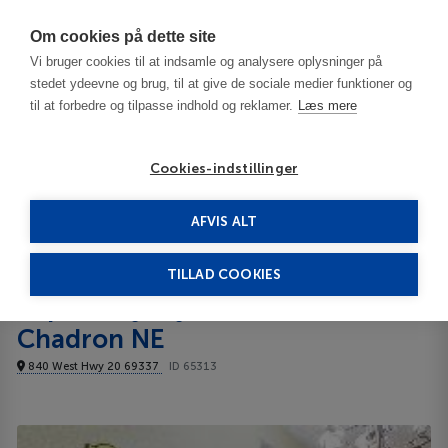
Har du brug for hjælp? Ring til os på
70603603
Om cookies på dette site
Vi bruger cookies til at indsamle og analysere oplysninger på
stedet ydeevne og brug, til at give de sociale medier funktioner og
til at forbedre og tilpasse indhold og reklamer.
Læs mere
Cookies-indstillinger
AFVIS ALT
United States
Chadron-NE
Super 8 by Wyndham Chadron NE 2**
TILLAD COOKIES
Super 8 by Wyndham
Chadron NE
840 West Hwy 20 69337
ID 65313