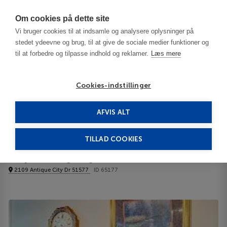
Har du brug for hjælp? Ring til os på
70603603
Om cookies på dette site
Vi bruger cookies til at indsamle og analysere oplysninger på
stedet ydeevne og brug, til at give de sociale medier funktioner og
til at forbedre og tilpasse indhold og reklamer.
Læs mere
Cookies-indstillinger
AFVIS ALT
United States
Council Bluffs - IA
Super 8 by Wyndham Walnut 2**
TILLAD COOKIES
Super 8 by Wyndham Walnut
2109 Antique City Dr 51577
ID 65177