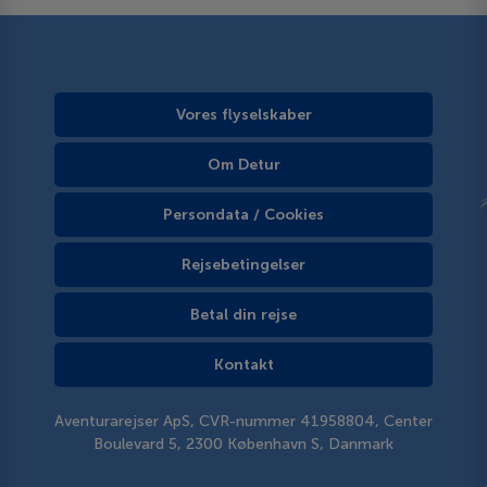
Vores flyselskaber
Om Detur
Persondata / Cookies
Rejsebetingelser
Betal din rejse
Kontakt
Aventurarejser ApS, CVR-nummer 41958804, Center
Boulevard 5, 2300 København S, Danmark