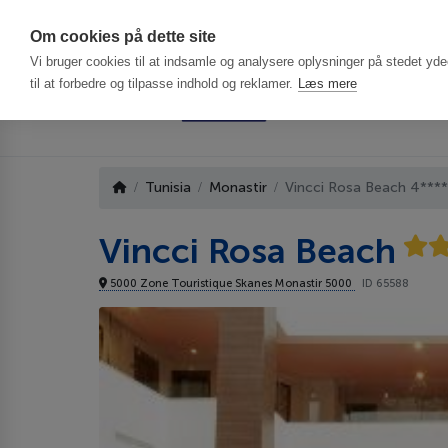
Har du brug f
Om cookies på dette site
Vi bruger cookies til at indsamle og analysere oplysninger på stedet ydee
til at forbedre og tilpasse indhold og reklamer.
Læs mere
Tunisia
Monastir
Vincci Rosa Beach 4****
Vincci Rosa Beach
5000 Zone Touristique Skanes Monastir 5000
ID 65588