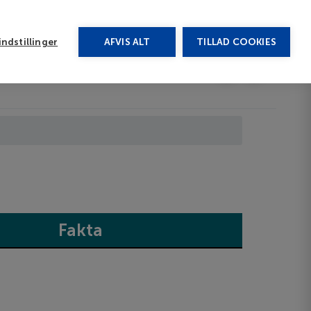
rug vores chat
ndstillinger
AFVIS ALT
TILLAD COOKIES
Toggle submenu
Last minute
EN
Fakta