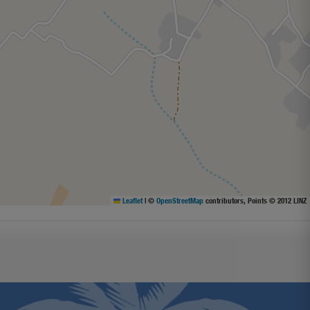
Leaflet
|
©
OpenStreetMap
contributors, Points © 2012 LINZ