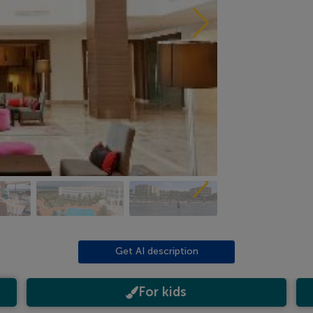
Get AI description
For kids