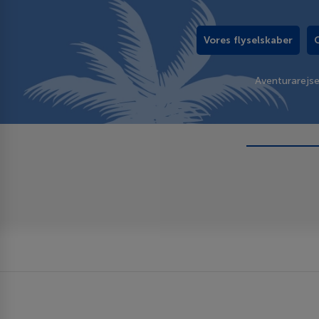
Vores flyselskaber
Aventurarejs