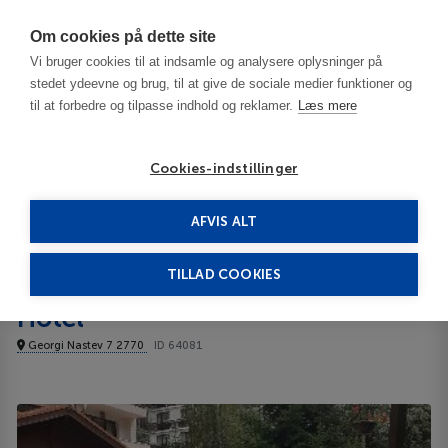
Har du brug for hjælp? Ring til os på
70603603
Om cookies på dette site
Vi bruger cookies til at indsamle og analysere oplysninger på
stedet ydeevne og brug, til at give de sociale medier funktioner og
til at forbedre og tilpasse indhold og reklamer.
Læs mere
Cookies-indstillinger
AFVIS ALT
Bulgaria
Bansko
Winslow Infinity Apart Hotel 3***
TILLAD COOKIES
Winslow Infinity Apart
Hotel
Georgi Nastev 7 2770
ID 64081