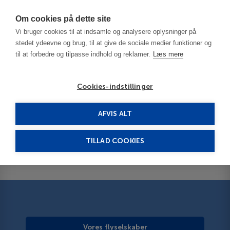
Har du brug for hjælp? Ring til os på
70603603
Om cookies på dette site
Vi bruger cookies til at indsamle og analysere oplysninger på
stedet ydeevne og brug, til at give de sociale medier funktioner og
til at forbedre og tilpasse indhold og reklamer.
Læs mere
Cookies-indstillinger
Rejseguide
AFVIS ALT
TILLAD COOKIES
Vores flyselskaber