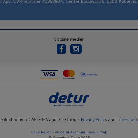
er ApS, CVR-nummer 41958804, Center Boulevard 5, 2300 Københa
Sociale medier
s protected by reCAPTCHA and the Google
Privacy Policy
and
Terms of S
Detur Rejser – en del af
Aventura Travel Group
© Copyright Detur 2025