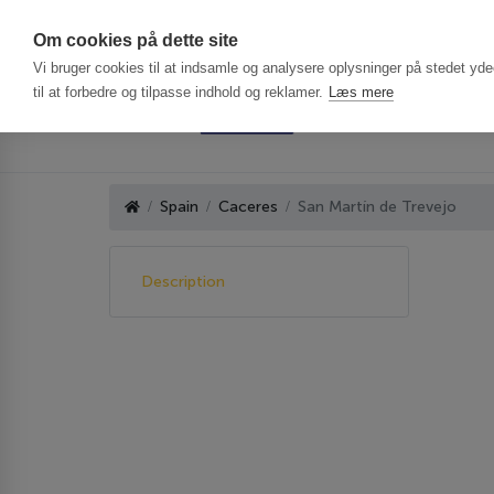
Har du brug f
Om cookies på dette site
Vi bruger cookies til at indsamle og analysere oplysninger på stedet ydee
til at forbedre og tilpasse indhold og reklamer.
Læs mere
Spain
Caceres
San Martín de Trevejo
Description