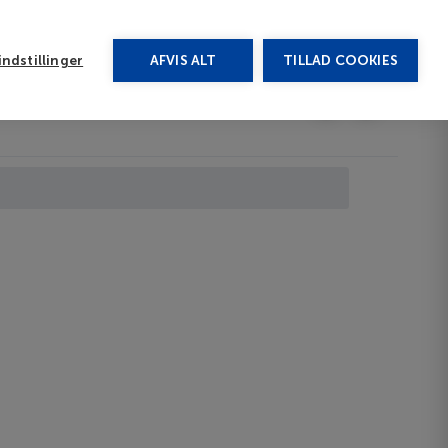
rug vores chat
ndstillinger
AFVIS ALT
TILLAD COOKIES
Toggle submenu
Last minute
EN