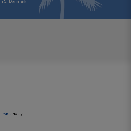
vn S, Danmark
ervice
apply