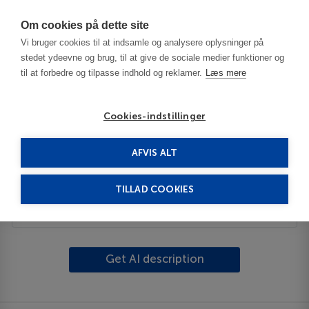
Har du brug for hjælp? Ring til os på
70603603
Om cookies på dette site
Vi bruger cookies til at indsamle og analysere oplysninger på
stedet ydeevne og brug, til at give de sociale medier funktioner og
til at forbedre og tilpasse indhold og reklamer.
Læs mere
Cookies-indstillinger
AFVIS ALT
Spain
Costa Brava
Arenys de Mar
TILLAD COOKIES
Description
Get AI description