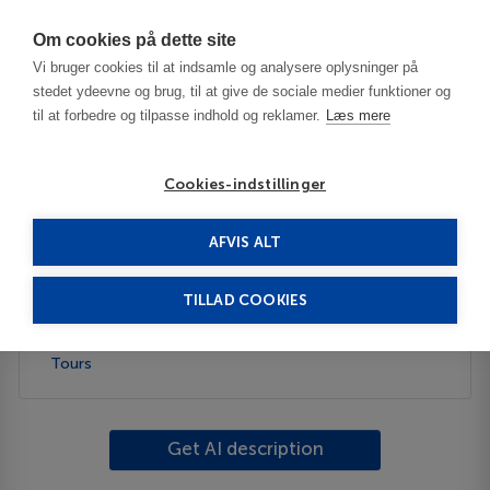
Har du brug for hjælp? Ring til os på
70603603
Om cookies på dette site
Vi bruger cookies til at indsamle og analysere oplysninger på
stedet ydeevne og brug, til at give de sociale medier funktioner og
til at forbedre og tilpasse indhold og reklamer.
Læs mere
Cookies-indstillinger
AFVIS ALT
Tunisia
Mahdia
TILLAD COOKIES
Description
Tours
Get AI description