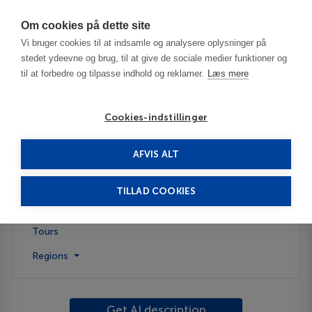
Har du brug for hjælp? Ring til os på
70603603
Om cookies på dette site
Vi bruger cookies til at indsamle og analysere oplysninger på
stedet ydeevne og brug, til at give de sociale medier funktioner og
til at forbedre og tilpasse indhold og reklamer.
Læs mere
Cookies-indstillinger
AFVIS ALT
Tunisia
Tunis - Carthage Coast
TILLAD COOKIES
Description
Tours
Regions
Get AI description