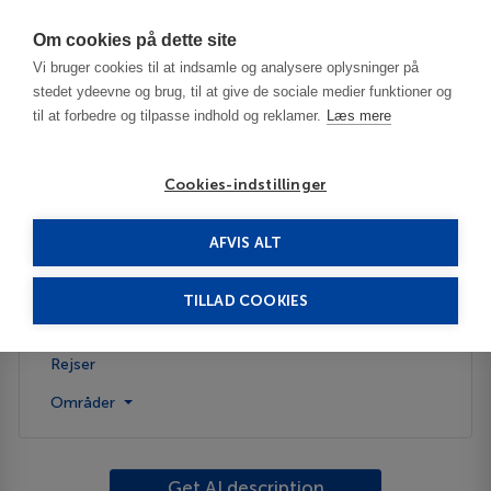
Har du brug for hjælp? Ring til os på
70603603
Om cookies på dette site
Vi bruger cookies til at indsamle og analysere oplysninger på
stedet ydeevne og brug, til at give de sociale medier funktioner og
til at forbedre og tilpasse indhold og reklamer.
Læs mere
Cookies-indstillinger
AFVIS ALT
Austria
Graz
TILLAD COOKIES
Beskrivelse
Rejser
Områder
Get AI description