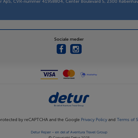
er ApS, CVR-nummer 41958804, Center Boulevard 5, 2300 Københa
Sociale medier
s protected by reCAPTCHA and the Google
Privacy Policy
and
Terms of S
Detur Rejser – en del af
Aventura Travel Group
© Copyright Detur 2025