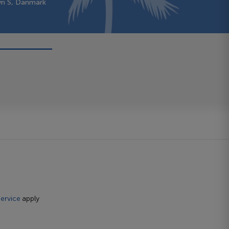
vn S, Danmark
ervice
apply