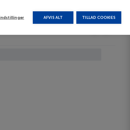
rug vores chat
ndstillinger
AFVIS ALT
TILLAD COOKIES
Toggle submenu
Afbudsrejser
DA