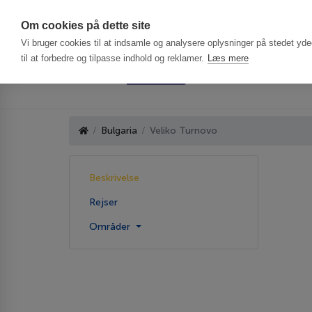
Har du brug f
Om cookies på dette site
Vi bruger cookies til at indsamle og analysere oplysninger på stedet ydee
til at forbedre og tilpasse indhold og reklamer.
Læs mere
Bulgaria
Veliko Turnovo
Beskrivelse
Rejser
Områder