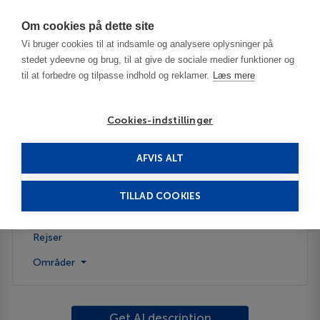
Har du brug for hjælp? Ring til os på
70603603
Om cookies på dette site
Vi bruger cookies til at indsamle og analysere oplysninger på
stedet ydeevne og brug, til at give de sociale medier funktioner og
til at forbedre og tilpasse indhold og reklamer.
Læs mere
Cookies-indstillinger
AFVIS ALT
Frankrig
Troyes
TILLAD COOKIES
Beskrivelse
Rejser
Områder
Get AI description