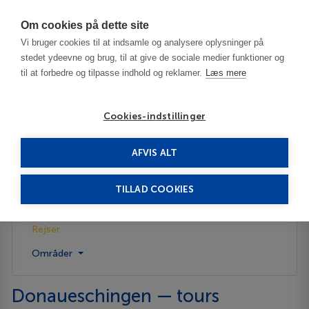
Har du brug for hjælp? Ring til os på
70603603
Om cookies på dette site
Vi bruger cookies til at indsamle og analysere oplysninger på
stedet ydeevne og brug, til at give de sociale medier funktioner og
til at forbedre og tilpasse indhold og reklamer.
Læs mere
Cookies-indstillinger
AFVIS ALT
Tyskland
Donaueschingen
Rejser
TILLAD COOKIES
Beskrivelse
Rejser
Områder
Donaueschingen — tours