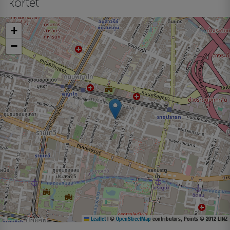
kortet
+
−
Leaflet
|
©
OpenStreetMap
contributors, Points © 2012 LINZ