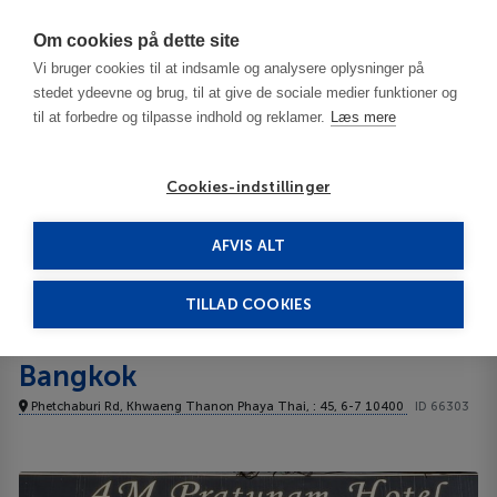
Har du brug for hjælp? Ring til os på
70603603
Om cookies på dette site
Vi bruger cookies til at indsamle og analysere oplysninger på
stedet ydeevne og brug, til at give de sociale medier funktioner og
til at forbedre og tilpasse indhold og reklamer.
Læs mere
Cookies-indstillinger
AFVIS ALT
Thailand
Bangkok
4M Pratunam Hotel Bangkok 3***
TILLAD COOKIES
4M Pratunam Hotel
Bangkok
Phetchaburi Rd, Khwaeng Thanon Phaya Thai, : 45, 6-7 10400
ID 66303