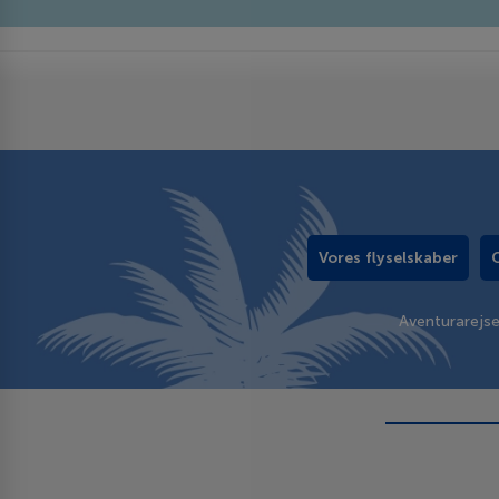
Vores flyselskaber
Aventurarejs