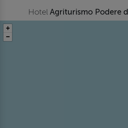
Hotel
Agriturismo Podere 
+
−