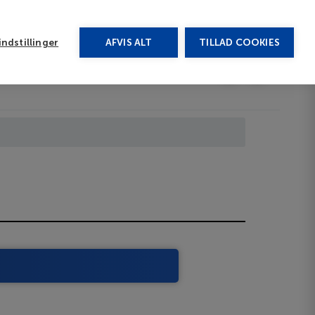
rug vores chat
ndstillinger
AFVIS ALT
TILLAD COOKIES
Toggle submenu
Afbudsrejser
DA