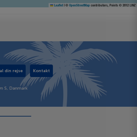
Leaflet
|
©
OpenStreetMap
contributors, Points © 2012 LINZ
al din rejse
Kontakt
vn S, Danmark