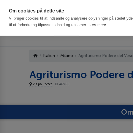
Har du brug f
Om cookies på dette site
Vi bruger cookies til at indsamle og analysere oplysninger på stedet ydee
til at forbedre og tilpasse indhold og reklamer.
Læs mere
Italien
Milano
Agriturismo Podere del Ves
Agriturismo Podere 
Vis på kortet
ID 46968
Om 