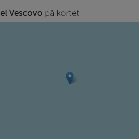
del Vescovo
på kortet