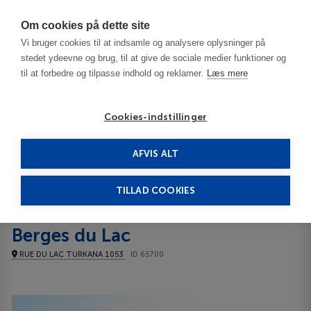
Har du brug for hjælp? Ring til os på
70603603
Om cookies på dette site
Vi bruger cookies til at indsamle og analysere oplysninger på
stedet ydeevne og brug, til at give de sociale medier funktioner og
til at forbedre og tilpasse indhold og reklamer.
Læs mere
Cookies-indstillinger
AFVIS ALT
Tunesien
Tunis - Carthage Coast
Barcelo Concorde Les Berges du Lac 5*****
TILLAD COOKIES
Barcelo Concorde Les
Berges du Lac
RUE DU LAC TURKANA 1053
ID 65700