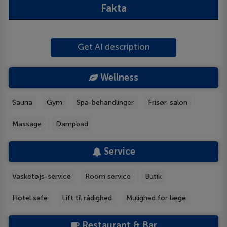
Fakta
Get AI description
Wellness
Sauna
Gym
Spa-behandlinger
Frisør-salon
Massage
Dampbad
Service
Vasketøjs-service
Room service
Butik
Hotel safe
Lift til rådighed
Mulighed for læge
Restaurant & Bar