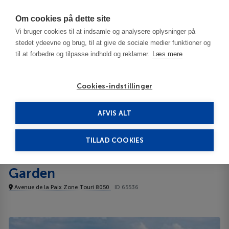
Har du brug for hjælp? Ring til os på
70603603
Om cookies på dette site
Vi bruger cookies til at indsamle og analysere oplysninger på
stedet ydeevne og brug, til at give de sociale medier funktioner og
til at forbedre og tilpasse indhold og reklamer.
Læs mere
Cookies-indstillinger
AFVIS ALT
Tunesien
Hammamet
Caribbean World Sun Garden 3***
TILLAD COOKIES
Caribbean World Sun
Garden
Avenue de la Paix Zone Touri 8050
ID 65536