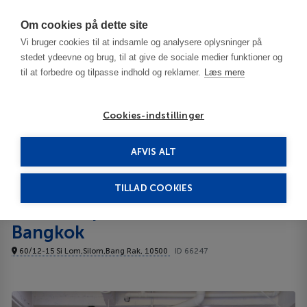
Har du brug for hjælp? Ring til os på
70603603
Om cookies på dette site
Vi bruger cookies til at indsamle og analysere oplysninger på
stedet ydeevne og brug, til at give de sociale medier funktioner og
til at forbedre og tilpasse indhold og reklamer.
Læs mere
Cookies-indstillinger
AFVIS ALT
Thailand
Bangkok
D Varee Xpress Pula Silom, Bangkok 3***
TILLAD COOKIES
D Varee Xpress Pula Silom,
Bangkok
60/12-15 Si Lom,Silom,Bang Rak, 10500
ID 66247