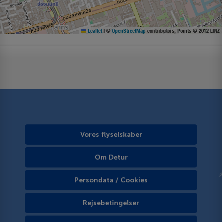
Leaflet
|
©
OpenStreetMap
contributors, Points © 2012 LINZ
Vores flyselskaber
Om Detur
Persondata / Cookies
Rejsebetingelser