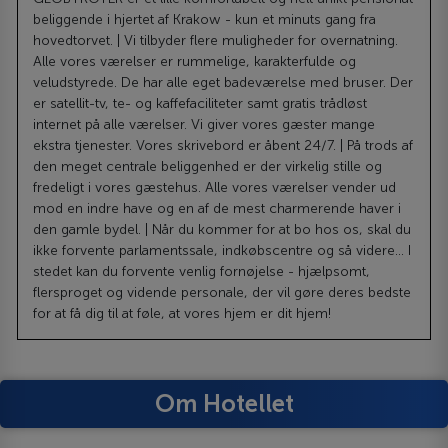
beliggende i hjertet af Krakow - kun et minuts gang fra
hovedtorvet. | Vi tilbyder flere muligheder for overnatning.
Alle vores værelser er rummelige, karakterfulde og
veludstyrede. De har alle eget badeværelse med bruser. Der
er satellit-tv, te- og kaffefaciliteter samt gratis trådløst
internet på alle værelser. Vi giver vores gæster mange
ekstra tjenester. Vores skrivebord er åbent 24/7. | På trods af
den meget centrale beliggenhed er der virkelig stille og
fredeligt i vores gæstehus. Alle vores værelser vender ud
mod en indre have og en af de mest charmerende haver i
den gamle bydel. | Når du kommer for at bo hos os, skal du
ikke forvente parlamentssale, indkøbscentre og så videre... I
stedet kan du forvente venlig fornøjelse - hjælpsomt,
flersproget og vidende personale, der vil gøre deres bedste
for at få dig til at føle, at vores hjem er dit hjem!
Om Hotellet