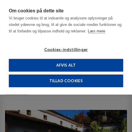
Har du brug for hjælp? Ring til os på
70603603
Om cookies på dette site
Vi bruger cookies til at indsamle og analysere oplysninger på
stedet ydeevne og brug, til at give de sociale medier funktioner og
til at forbedre og tilpasse indhold og reklamer.
Læs mere
Cookies-indstillinger
AFVIS ALT
Polen
Krakow
Globtroter Lejligheder
TILLAD COOKIES
Globtroter
Lejligheder
Vis på kortet
ID 14838