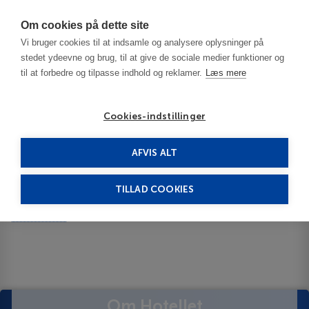
Har du brug for hjælp? Ring til os på
70603603
Om cookies på dette site
Vi bruger cookies til at indsamle og analysere oplysninger på
stedet ydeevne og brug, til at give de sociale medier funktioner og
til at forbedre og tilpasse indhold og reklamer.
Læs mere
Cookies-indstillinger
AFVIS ALT
Island
South Iceland
Hotel Ranga 4****
TILLAD COOKIES
Hotel Ranga
Vis på kortet
ID 63533
Om Hotellet