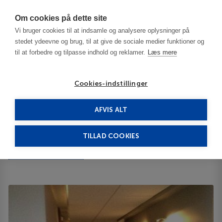
Har du brug for hjælp? Ring til os på
70603603
Om cookies på dette site
Vi bruger cookies til at indsamle og analysere oplysninger på
stedet ydeevne og brug, til at give de sociale medier funktioner og
til at forbedre og tilpasse indhold og reklamer.
Læs mere
Cookies-indstillinger
AFVIS ALT
Bulgaria
Plovdiv
Mirena 3***
TILLAD COOKIES
Mirena
Maria Luiza Blvd 64 4000
ID 64107