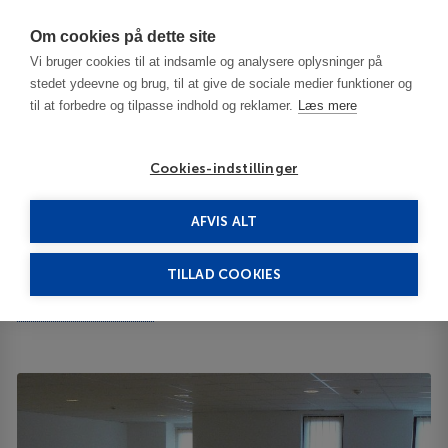
Har du brug for hjælp? Ring til os på
70603603
Om cookies på dette site
Vi bruger cookies til at indsamle og analysere oplysninger på
stedet ydeevne og brug, til at give de sociale medier funktioner og
til at forbedre og tilpasse indhold og reklamer.
Læs mere
Cookies-indstillinger
AFVIS ALT
Bulgaria
Bansko
Orbel 4****
TILLAD COOKIES
Orbel
HAN ASPARUH 29 2777
ID 64066