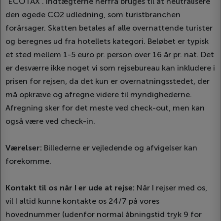
"ECOTAX". Indtægterne herfra bruges til at neutralisere
den øgede CO2 udledning, som turistbranchen
forårsager. Skatten betales af alle overnattende turister
og beregnes ud fra hotellets kategori. Beløbet er typisk
et sted mellem 1-5 euro pr. person over 16 år pr. nat. Det
er desværre ikke noget vi som rejsebureau kan inkludere i
prisen for rejsen, da det kun er overnatningsstedet, der
må opkræve og afregne videre til myndighederne.
Afregning sker for det meste ved check-out, men kan
også være ved check-in.
Værelser:
Billederne er vejledende og afvigelser kan
forekomme.
Kontakt til os når I er ude at rejse:
Når I rejser med os,
vil I altid kunne kontakte os 24/7 på vores
hovednummer (udenfor normal åbningstid tryk 9 for