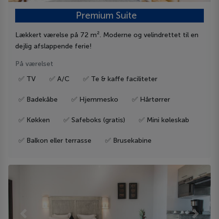
Premium Suite
Lækkert værelse på 72 m². Moderne og velindrettet til en
dejlig afslappende ferie!
På værelset
✅ TV
✅ A/C
✅ Te & kaffe faciliteter
✅ Badekåbe
✅ Hjemmesko
✅ Hårtørrer
✅ Køkken
✅ Safeboks (gratis)
✅ Mini køleskab
✅ Balkon eller terrasse
✅ Brusekabine
Previous
Next