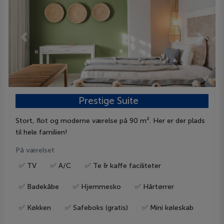
Previous
Next
Prestige Suite
Stort, flot og moderne værelse på 90 m². Her er der plads
til hele familien!
På værelset
✅ TV
✅ A/C
✅ Te & kaffe faciliteter
✅ Badekåbe
✅ Hjemmesko
✅ Hårtørrer
✅ Køkken
✅ Safeboks (gratis)
✅ Mini køleskab