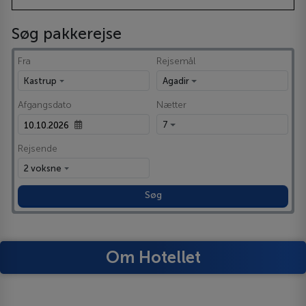
Søg pakkerejse
Fra
Rejsemål
Kastrup
Agadir
Afgangsdato
Nætter
7
Rejsende
2 voksne
Søg
Om Hotellet