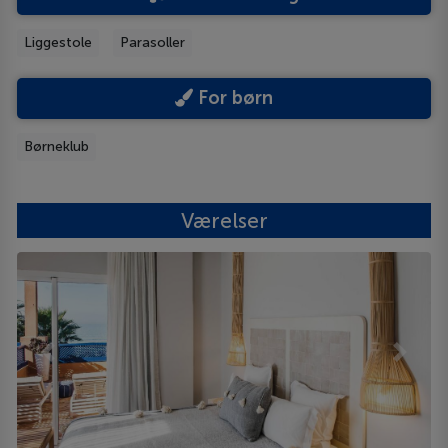
Liggestole
Parasoller
For børn
Børneklub
Værelser
Previous
Next