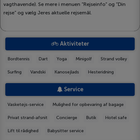
vagthavende). Se mere i menuen ”Rejseinfo” og ”Din
rejse” og vælg Jeres aktuelle rejsemål.
Aktiviteter
Bordtennis
Dart
Yoga
Minigolf
Strand volley
Surfing
Vandski
Kanosejlads
Hesteridning
Service
Vasketøjs-service
Mulighed for opbevaring af bagage
Privat strand-afsnit
Concierge
Butik
Hotel safe
Lift til rådighed
Babysitter service