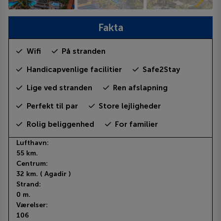
Fakta
Wifi
På stranden
Handicapvenlige facilitier
Safe2Stay
Lige ved stranden
Ren afslapning
Perfekt til par
Store lejligheder
Rolig beliggenhed
For familier
Lufthavn:
55 km.
Centrum:
32 km. ( Agadir )
Strand:
0 m.
Værelser:
106