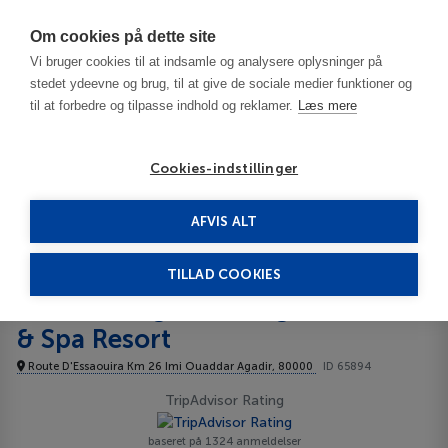
Har du brug for hjælp? Ring til os på
70603603
Om cookies på dette site
Vi bruger cookies til at indsamle og analysere oplysninger på
stedet ydeevne og brug, til at give de sociale medier funktioner og
til at forbedre og tilpasse indhold og reklamer.
Læs mere
Cookies-indstillinger
AFVIS ALT
Marokko
Agadir
Paradis Plage Surf Yoga & Spa Resort 5*****
TILLAD COOKIES
Paradis Plage Surf Yoga
& Spa Resort
Route D'Essaouira Km 26 Imi Ouaddar Agadir, 80000
ID 65894
TripAdvisor Rating
baseret på 1324 anmeldelser