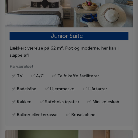
Junior Suite
Lækkert værelse på 62 m². Flot og moderne, her kan I
slappe af!
På værelset
✅ TV
✅ A/C
✅ Te & kaffe faciliteter
✅ Badekåbe
✅ Hjemmesko
✅ Hårtørrer
✅ Køkken
✅ Safeboks (gratis)
✅ Mini køleskab
✅ Balkon eller terrasse
✅ Brusekabine