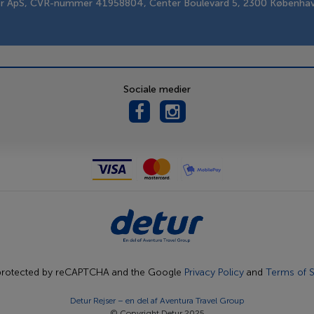
er ApS, CVR-nummer 41958804, Center Boulevard 5, 2300 Københa
Sociale medier
s protected by reCAPTCHA and the Google
Privacy Policy
and
Terms of S
Detur Rejser – en del af
Aventura Travel Group
© Copyright Detur 2025