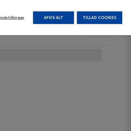
rug vores chat
ndstillinger
AFVIS ALT
TILLAD COOKIES
Toggle submenu
Afbudsrejser
DA