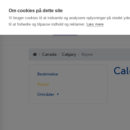
Har du brug f
Om cookies på dette site
Vi bruger cookies til at indsamle og analysere oplysninger på stedet ydee
til at forbedre og tilpasse indhold og reklamer.
Læs mere
Canada
Calgary
Rejser
Cal
Beskrivelse
Rejser
Områder