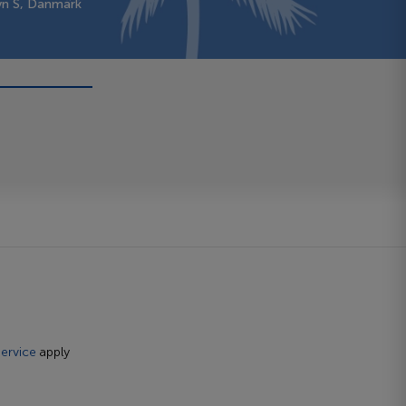
vn S, Danmark
ervice
apply