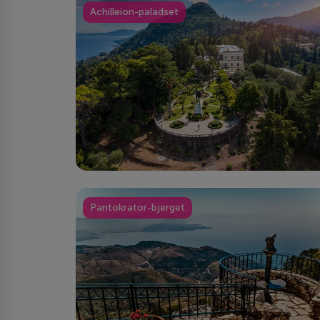
Achilleion-paladset
Pantokrator-bjerget