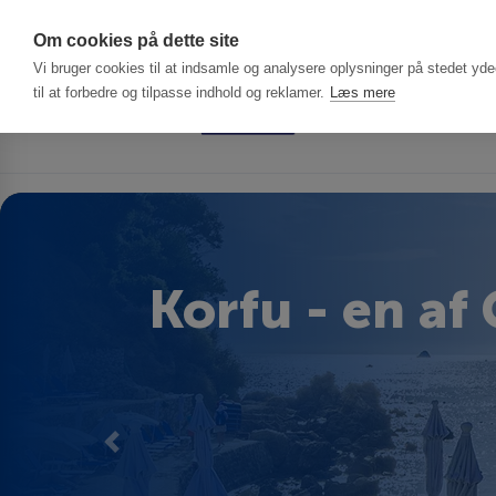
Har du brug f
Om cookies på dette site
Vi bruger cookies til at indsamle og analysere oplysninger på stedet ydee
til at forbedre og tilpasse indhold og reklamer.
Læs mere
Korfu - en af
Previous