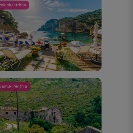
Paleokastritsa
Gamle Perithia