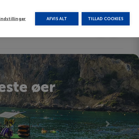
rug vores chat
ndstillinger
AFVIS ALT
TILLAD COOKIES
Toggle submenu
Afbudsrejser
DA
este øer
Next