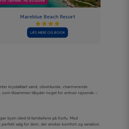
For familier. All Inclusive
Mareblue Beach Resort
LÆS MERE OG BOOK
ter krystalklart vand, olivenlunde, charmerende
er, som tilsammen tilbyder noget for enhver rejsende –
gør byen ideel til familieferie på Korfu. Med
t perfekt valg for dem, der ønsker komfort og variation.