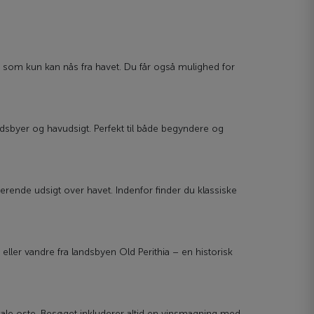
, som kun kan nås fra havet. Du får også mulighed for
ndsbyer og havudsigt. Perfekt til både begyndere og
erende udsigt over havet. Indenfor finder du klassiske
eller vandre fra landsbyen Old Perithia – en historisk
lokale oste. Besøget inkluderer altid en vinsmagning med