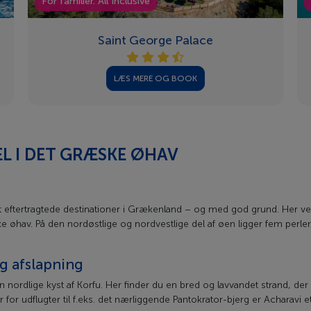
For familier. All Inclusive
Saint George Palace
LÆS MERE OG BOOK
L I DET GRÆSKE ØHAV
eftertragtede destinationer i Grækenland – og med god grund. Her ven
ke øhav. På den nordøstlige og nordvestlige del af øen ligger fem perl
og afslapning
n nordlige kyst af Korfu. Her finder du en bred og lavvandet strand, der 
or udflugter til f.eks. det nærliggende Pantokrator-bjerg er Acharavi e