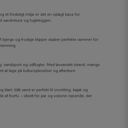
og et fredeligt miljø er det en oplagt base for
il vandreture og fuglekiggeri.
bjerge og frodige klipper skaber perfekte rammer for
-stemning.
g, vandsport og udflugter. Med lavvandet strand, mange
emt at tage på kulturoplevelser og aftenture.
klart, blåt vand er perfekt til snorkling, kajak og
de af Korfu – ideelt for par og voksne rejsende, der