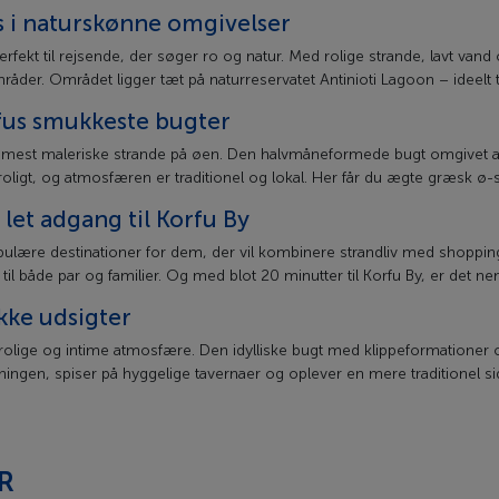
s i naturskønne omgivelser
erfekt til rejsende, der søger ro og natur. Med rolige strande, lavt vand 
områder. Området ligger tæt på naturreservatet Antinioti Lagoon – ideelt t
rfus smukkeste bugter
 mest maleriske strande på øen. Den halvmåneformede bugt omgivet af 
 roligt, og atmosfæren er traditionel og lokal. Her får du ægte græsk ø
 let adgang til Korfu By
pulære destinationer for dem, der vil kombinere strandliv med shoppin
l til både par og familier. Og med blot 20 minutter til Korfu By, er det n
kke udsigter
n rolige og intime atmosfære. Den idylliske bugt med klippeformationer og 
ningen, spiser på hyggelige tavernaer og oplever en mere traditionel si
R