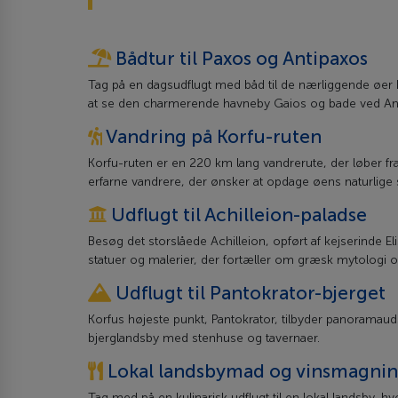
Bådtur til Paxos og Antipaxos
Tag på en dagsudflugt med båd til de nærliggende øer P
at se den charmerende havneby Gaios og bade ved Anti
Vandring på Korfu-ruten
Korfu-ruten er en 220 km lang vandrerute, der løber fra
erfarne vandrere, der ønsker at opdage øens naturlige
Udflugt til Achilleion-paladse
Besøg det storslåede Achilleion, opført af kejserinde E
statuer og malerier, der fortæller om græsk mytologi o
Udflugt til Pantokrator-bjerget
Korfus højeste punkt, Pantokrator, tilbyder panoramauds
bjerglandsby med stenhuse og tavernaer.
Lokal landsbymad og vinsmagni
Tag med på en kulinarisk udflugt til en lokal landsby, h