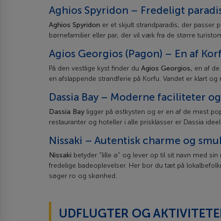
Aghios Spyridon – Fredeligt paradi
Aghios Spyridon
er et skjult strandparadis, der passer p
børnefamilier eller par, der vil væk fra de større turist
Agios Georgios (Pagon) – En af Ko
På den vestlige kyst finder du
Agios Georgios,
en af de
en afslappende strandferie på Korfu. Vandet er klart og
Dassia Bay – Moderne faciliteter og
Dassia Bay
ligger på østkysten og er en af de mest po
restauranter og hoteller i alle prisklasser er Dassia idee
Nissaki – Autentisk charme og smu
Nissaki
betyder "lille ø" og lever op til sit navn med si
fredelige badeoplevelser. Her bor du tæt på lokalbefolk
søger ro og skønhed.
UDFLUGTER OG AKTIVITETE