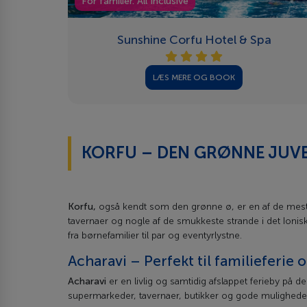
For familier. All Inclusive
Sunshine Corfu Hotel & Spa
LÆS MERE OG BOOK
KORFU – DEN GRØNNE JUVE
Korfu,
også kendt som den grønne ø, er en af de mest 
tavernaer og nogle af de smukkeste strande i det Ionis
fra børnefamilier til par og eventyrlystne.
Acharavi – Perfekt til familieferie 
Acharavi
er en livlig og samtidig afslappet ferieby på de
supermarkeder, tavernaer, butikker og gode muligheder f