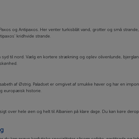
axos og Antipaxos. Her venter turkisblåt vand, grotter og små strande
paxos’ kridhvide strande.
 syd til nord. Vælg en kortere strækning og oplev olivenlunde, bjergla
 skønhed.
lisabeth af Østrig. Paladset er omgivet af smukke haver og har en impon
g europæisk historie.
igt over hele øen og helt til Albanien på klare dage. Du kan køre derop 
ng
vor du kan prøve korfutiske specialiteter såsom sofrito, pastitsada og 