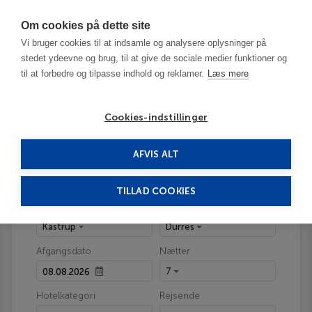
Har du brug for hjælp? Ring til os på
70603603
Om cookies på dette site
Vi bruger cookies til at indsamle og analysere oplysninger på
stedet ydeevne og brug, til at give de sociale medier funktioner og
til at forbedre og tilpasse indhold og reklamer.
Læs mere
Cookies-indstillinger
Rejsetilbud
AFVIS ALT
TILLAD COOKIES
Fra
Rejsemål
Kastrup
Durres
Afgangsdato
Nætter
7
Hotelkategori
Rejsende