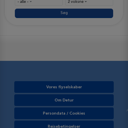
- alle -
2 voksne
Søg
Vores flyselskaber
Om Detur
Persondata / Cookies
Rejsebetingelser