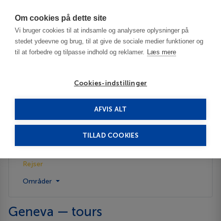
Har du brug for hjælp? Ring til os på
70603603
Om cookies på dette site
Vi bruger cookies til at indsamle og analysere oplysninger på
stedet ydeevne og brug, til at give de sociale medier funktioner og
til at forbedre og tilpasse indhold og reklamer.
Læs mere
Cookies-indstillinger
AFVIS ALT
Switzerland
Geneva
Rejser
TILLAD COOKIES
Beskrivelse
Rejser
Områder
Geneva — tours