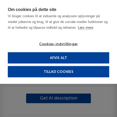
Har du brug for hjælp? Ring til os på
70603603
Om cookies på dette site
Vi bruger cookies til at indsamle og analysere oplysninger på
stedet ydeevne og brug, til at give de sociale medier funktioner og
til at forbedre og tilpasse indhold og reklamer.
Læs mere
Cookies-indstillinger
AFVIS ALT
Spanien
Costa de la Luz (Cadiz)
Rota
TILLAD COOKIES
Beskrivelse
Get AI description