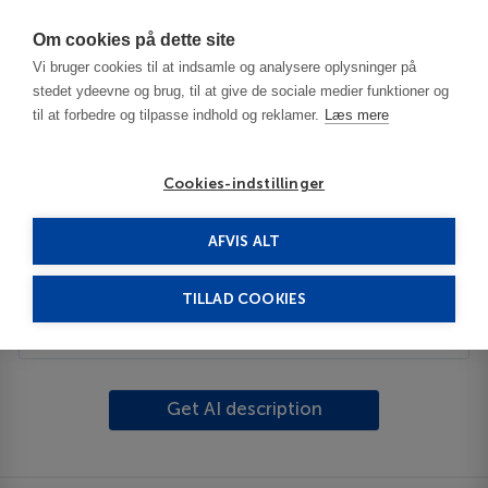
Har du brug for hjælp? Ring til os på
70603603
Om cookies på dette site
Vi bruger cookies til at indsamle og analysere oplysninger på
stedet ydeevne og brug, til at give de sociale medier funktioner og
til at forbedre og tilpasse indhold og reklamer.
Læs mere
Cookies-indstillinger
AFVIS ALT
Spanien
Costa del Sol
Almogía
TILLAD COOKIES
Beskrivelse
Get AI description