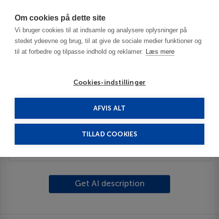
Har du brug for hjælp? Ring til os på
70603603
Om cookies på dette site
Vi bruger cookies til at indsamle og analysere oplysninger på
stedet ydeevne og brug, til at give de sociale medier funktioner og
til at forbedre og tilpasse indhold og reklamer.
Læs mere
Cookies-indstillinger
AFVIS ALT
Spanien
Madrid
Ventas-Avenida América
TILLAD COOKIES
Beskrivelse
Get AI description