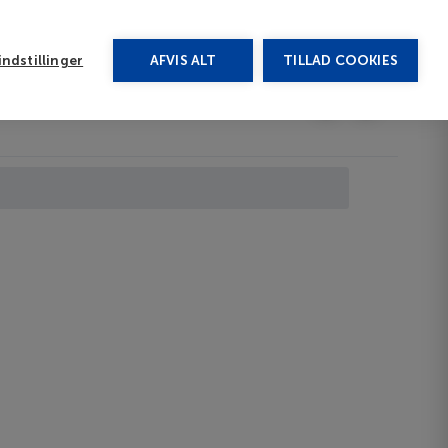
rug vores chat
ndstillinger
AFVIS ALT
TILLAD COOKIES
Toggle submenu
Afbudsrejser
DA