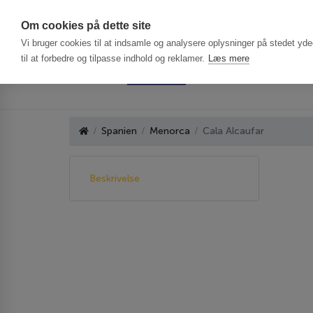
Har du brug f
Om cookies på dette site
Vi bruger cookies til at indsamle og analysere oplysninger på stedet ydee
til at forbedre og tilpasse indhold og reklamer.
Læs mere
Spanien
Menorca
Cala Alcaufar
Beskrivelse