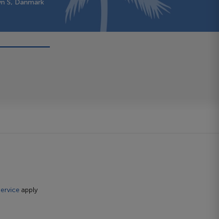
vn S, Danmark
ervice
apply