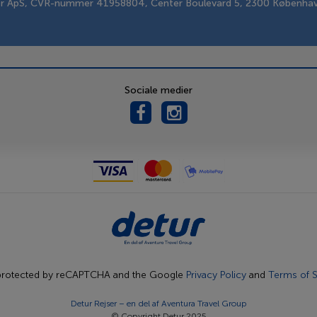
er ApS, CVR-nummer 41958804, Center Boulevard 5, 2300 Københa
Sociale medier
s protected by reCAPTCHA and the Google
Privacy Policy
and
Terms of S
Detur Rejser – en del af
Aventura Travel Group
© Copyright Detur 2025