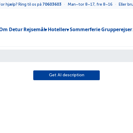
or hjælp? Ring til os på
70603603
·
Man–tor 8–17, fre 8–16
·
Eller b
Toggle submenu
Toggle submenu
Om Detur
Rejsemål
Hoteller
Sommerferie
Grupperejser
Get AI description