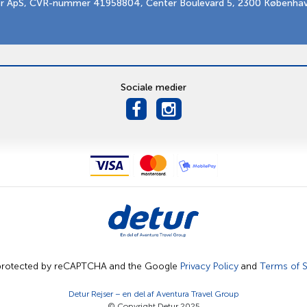
er ApS, CVR-nummer 41958804, Center Boulevard 5, 2300 Københa
Sociale medier
s protected by reCAPTCHA and the Google
Privacy Policy
and
Terms of S
Detur Rejser – en del af
Aventura Travel Group
© Copyright Detur 2025