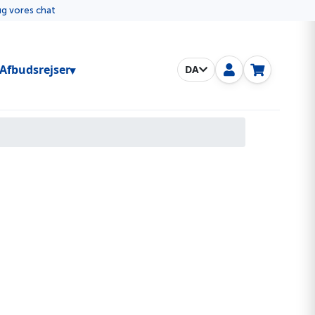
rug vores chat
Toggle submenu
Afbudsrejser
DA