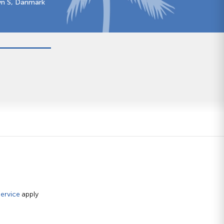
vn S, Danmark
ervice
apply