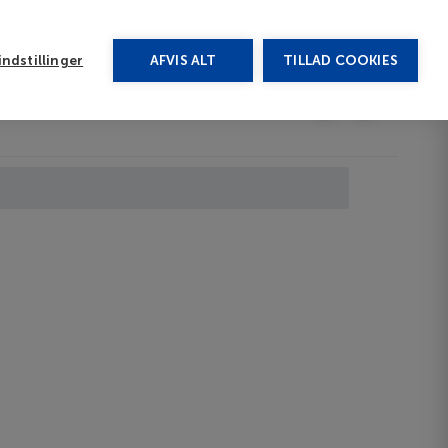
rug vores chat
ndstillinger
AFVIS ALT
TILLAD COOKIES
Toggle submenu
Afbudsrejser
DA