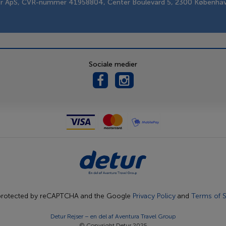
er ApS, CVR-nummer 41958804, Center Boulevard 5, 2300 Københa
Sociale medier
s protected by reCAPTCHA and the Google
Privacy Policy
and
Terms of S
Detur Rejser – en del af
Aventura Travel Group
© Copyright Detur 2025