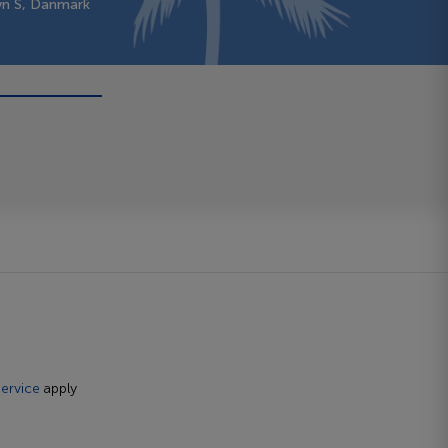
vn S, Danmark
ervice
apply