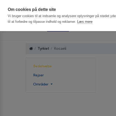
Har du brug f
Om cookies på dette site
Vi bruger cookies til at indsamle og analysere oplysninger på stedet ydee
til at forbedre og tilpasse indhold og reklamer.
Læs mere
Tyrkiet
Kocaeli
Beskrivelse
Rejser
Områder