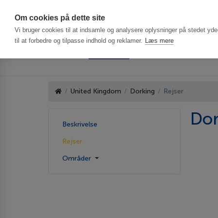
Har du brug f
Om cookies på dette site
Vi bruger cookies til at indsamle og analysere oplysninger på stedet ydee
til at forbedre og tilpasse indhold og reklamer.
Læs mere
United Kingdom
Dorking
Rejser
Dor
Beskrivelse
Rejser
Områder