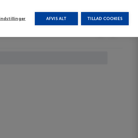
rug vores chat
ndstillinger
AFVIS ALT
TILLAD COOKIES
Toggle submenu
Afbudsrejser
DA