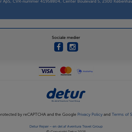
er ApS, CVR-nummer 41958804, Center Boulevard 5, 2300 Københa
Sociale medier
s protected by reCAPTCHA and the Google
Privacy Policy
and
Terms of S
Detur Rejser – en del af
Aventura Travel Group
© Copyright Detur 2025