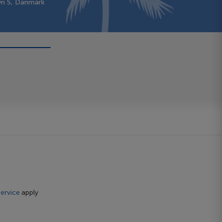
vn S, Danmark
ervice
apply