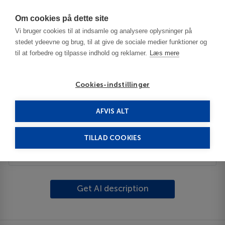
Har du brug for hjælp? Ring til os på
70603603
Om cookies på dette site
Vi bruger cookies til at indsamle og analysere oplysninger på
stedet ydeevne og brug, til at give de sociale medier funktioner og
til at forbedre og tilpasse indhold og reklamer.
Læs mere
Cookies-indstillinger
AFVIS ALT
United Kingdom
Inverness
Lossiemouth
TILLAD COOKIES
Beskrivelse
Get AI description