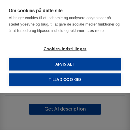
Har du brug for hjælp? Ring til os på
70603603
Om cookies på dette site
Vi bruger cookies til at indsamle og analysere oplysninger på
stedet ydeevne og brug, til at give de sociale medier funktioner og
til at forbedre og tilpasse indhold og reklamer.
Læs mere
Cookies-indstillinger
AFVIS ALT
United Kingdom
London
Enfield
TILLAD COOKIES
Beskrivelse
Get AI description