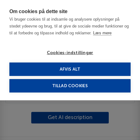
Har du brug for hjælp? Ring til os på
70603603
Om cookies på dette site
Vi bruger cookies til at indsamle og analysere oplysninger på
stedet ydeevne og brug, til at give de sociale medier funktioner og
til at forbedre og tilpasse indhold og reklamer.
Læs mere
Cookies-indstillinger
AFVIS ALT
United Kingdom
London
Wimbledon
TILLAD COOKIES
Beskrivelse
Get AI description