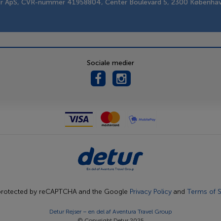
er ApS, CVR-nummer 41958804, Center Boulevard 5, 2300 Københa
Sociale medier
s protected by reCAPTCHA and the Google
Privacy Policy
and
Terms of S
Detur Rejser – en del af
Aventura Travel Group
© Copyright Detur 2025