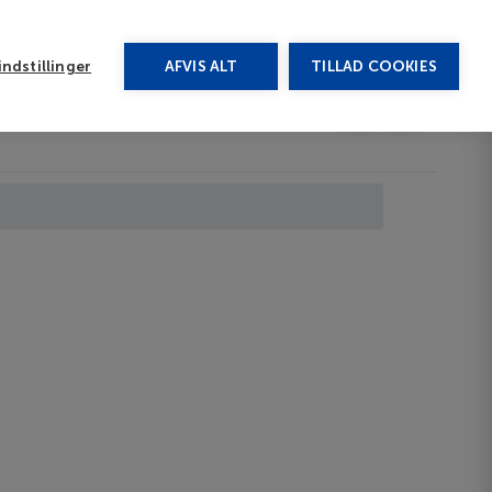
rug vores chat
ndstillinger
AFVIS ALT
TILLAD COOKIES
Toggle submenu
Afbudsrejser
DA