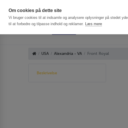
Har du brug f
Om cookies på dette site
Vi bruger cookies til at indsamle og analysere oplysninger på stedet ydee
til at forbedre og tilpasse indhold og reklamer.
Læs mere
USA
Alexandria - VA
Front Royal
Beskrivelse