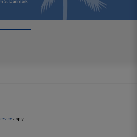
vn S, Danmark
ervice
apply