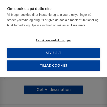
Har du brug for hjælp? Ring til os på
70603603
Om cookies på dette site
Vi bruger cookies til at indsamle og analysere oplysninger på
stedet ydeevne og brug, til at give de sociale medier funktioner og
til at forbedre og tilpasse indhold og reklamer.
Læs mere
Cookies-indstillinger
AFVIS ALT
USA
Amarillo - TX
Canyon area
TILLAD COOKIES
Beskrivelse
Get AI description