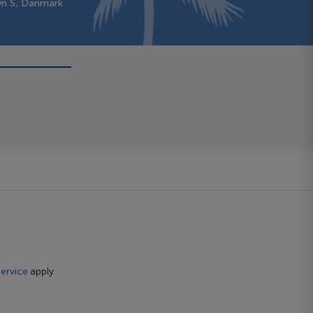
vn S, Danmark
ervice
apply