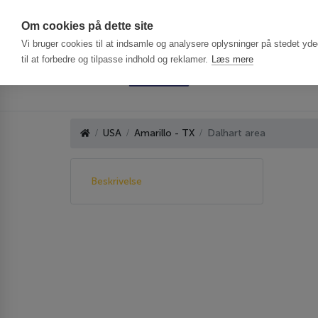
Har du brug f
Om cookies på dette site
Vi bruger cookies til at indsamle og analysere oplysninger på stedet ydee
til at forbedre og tilpasse indhold og reklamer.
Læs mere
USA
Amarillo - TX
Dalhart area
Beskrivelse