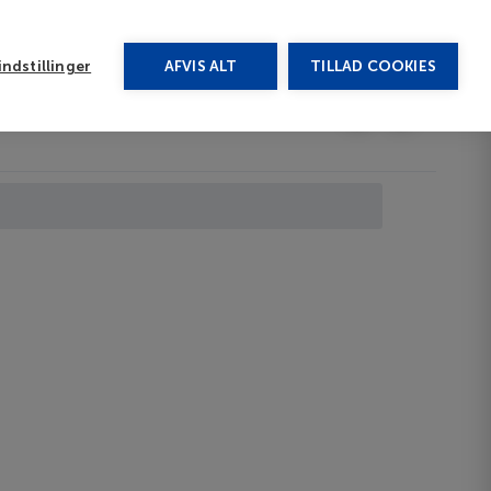
rug vores chat
ndstillinger
AFVIS ALT
TILLAD COOKIES
Toggle submenu
Afbudsrejser
DA