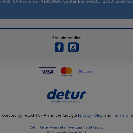
er ApS, CVR-nummer 41958804, Center Boulevard 5, 2300 Københa
Sociale medier
s protected by reCAPTCHA and the Google
Privacy Policy
and
Terms of S
Detur Rejser – en del af
Aventura Travel Group
© Copyright Detur 2025