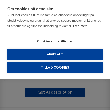
Har du brug for hjælp? Ring til os på
70603603
Om cookies på dette site
Vi bruger cookies til at indsamle og analysere oplysninger på
stedet ydeevne og brug, til at give de sociale medier funktioner og
til at forbedre og tilpasse indhold og reklamer.
Læs mere
Cookies-indstillinger
AFVIS ALT
USA
Anderson - IN
Anderson Area
TILLAD COOKIES
Beskrivelse
Get AI description