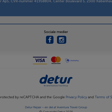
er ApS, CVR-nummer 41958804, Center Boulevard 5, 2300 Københa
Sociale medier
s protected by reCAPTCHA and the Google
Privacy Policy
and
Terms of S
Detur Rejser – en del af
Aventura Travel Group
© Copyright Detur 2025