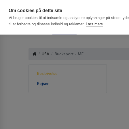
Har du brug f
Om cookies på dette site
Vi bruger cookies til at indsamle og analysere oplysninger på stedet ydee
til at forbedre og tilpasse indhold og reklamer.
Læs mere
USA
Bucksport - ME
Beskrivelse
Rejser