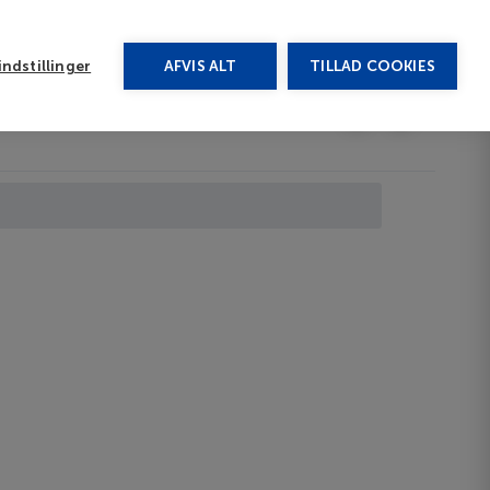
rug vores chat
ndstillinger
AFVIS ALT
TILLAD COOKIES
Toggle submenu
Afbudsrejser
DA