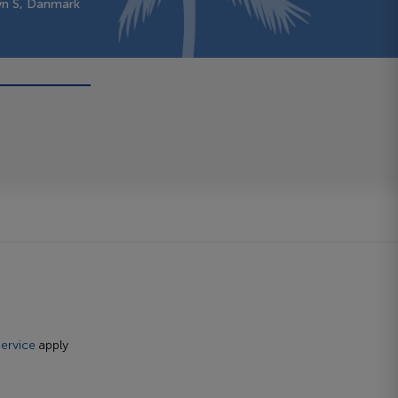
vn S, Danmark
ervice
apply